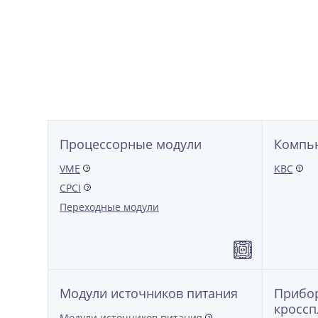
Процессорные модули
Компь
VME
KBC
?
?
CPCI
?
Переходные модули
Модули источников питания
Прибор
кроссп
Модули источников питания
?