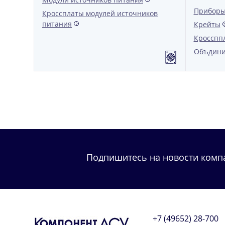
Приборы
Кроссплаты модулей источников
питания
Крейты
?
Кросспп
Объдини
Подпишитесь на новости комп
+7 (49652) 28-700