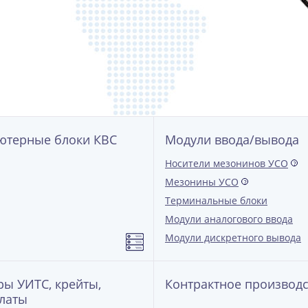
Согласен с
Пользовательским соглашением
Резюме
Согласен с
Пользовательским соглашением
ютерные блоки КВС
Модули ввода/вывода
Носители мезонинов УСО
?
Мезонины УСО
?
Терминальные блоки
Модули аналогового ввода
Модули дискретного вывода
ы УИТС, крейты,
Контрактное производ
латы