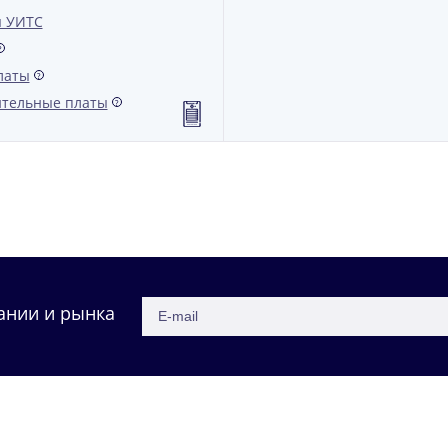
 УИТС
?
латы
?
тельные платы
?
ании и рынка