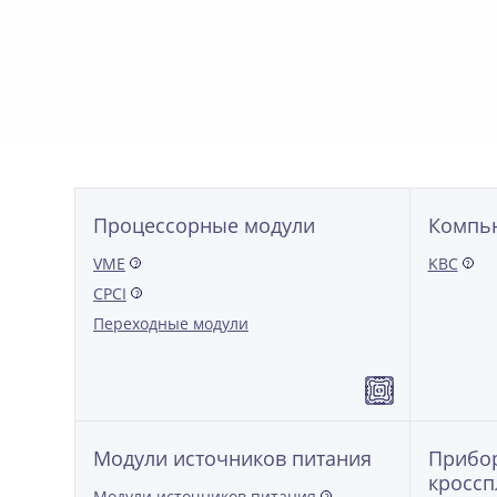
Процессорные модули
Компь
VME
KBC
?
?
CPCI
?
Переходные модули
Модули источников питания
Прибор
кроссп
Модули источников питания
?