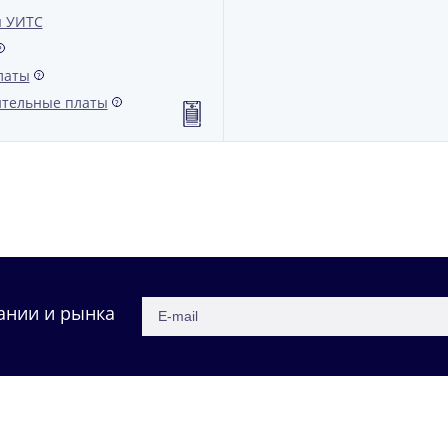
 УИТС
?
латы
?
тельные платы
?
ании и рынка