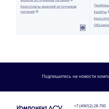
Приборы
Кроссплаты модулей источников
питания
Крейты
?
Кросспп
Объдини
Подпишитесь на новости комп
+7 (49652) 28-700