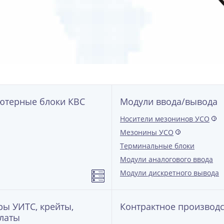
Согласен с
Пользовательским соглашением
Резюме
Согласен с
Пользовательским соглашением
ютерные блоки КВС
Модули ввода/вывода
Носители мезонинов УСО
?
Мезонины УСО
?
Терминальные блоки
Модули аналогового ввода
Модули дискретного вывода
ы УИТС, крейты,
Контрактное производ
латы